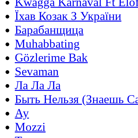
Kwagga Karnaval Ft Elof
Їхав Козак З України
Барабанщица
Muhabbating
Gözlerime Bak
Sevaman
Ла Ла Ла
Быть Нельзя (Знаешь С
Ау
Mozzi